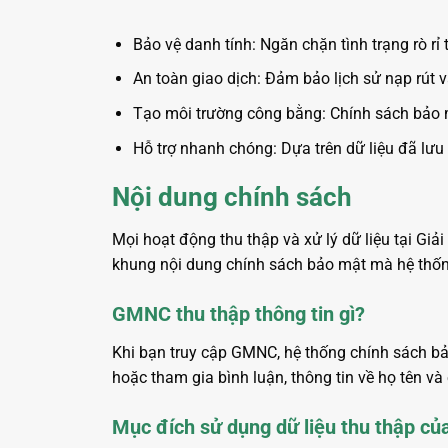
Bảo vệ danh tính: Ngăn chặn tình trạng rò r
An toàn giao dịch: Đảm bảo lịch sử nạp rút 
Tạo môi trường công bằng: Chính sách bảo mậ
Hỗ trợ nhanh chóng: Dựa trên dữ liệu đã lưu 
Nội dung chính sách
Mọi hoạt động thu thập và xử lý dữ liệu tại Gi
khung nội dung chính sách bảo mật mà hệ thố
GMNC thu thập thông tin gì?
Khi bạn truy cập GMNC, hệ thống chính sách bảo 
hoặc tham gia bình luận, thông tin về họ tên và
Mục đích sử dụng dữ liệu thu thập của