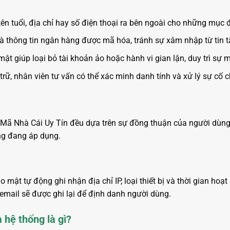
ỉ tên tuổi, địa chỉ hay số điện thoại ra bên ngoài cho những m
và thông tin ngân hàng được mã hóa, tránh sự xâm nhập từ tin t
t giúp loại bỏ tài khoản ảo hoặc hành vi gian lận, duy trì sự
trữ, nhân viên tư vấn có thể xác minh danh tính và xử lý sự cố c
ải Mã Nhà Cái Uy Tín đều dựa trên sự đồng thuận của người dùng
ng đang áp dụng.
mật tự động ghi nhận địa chỉ IP, loại thiết bị và thời gian hoạ
 email sẽ được ghi lại để định danh người dùng.
 hệ thống là gì?