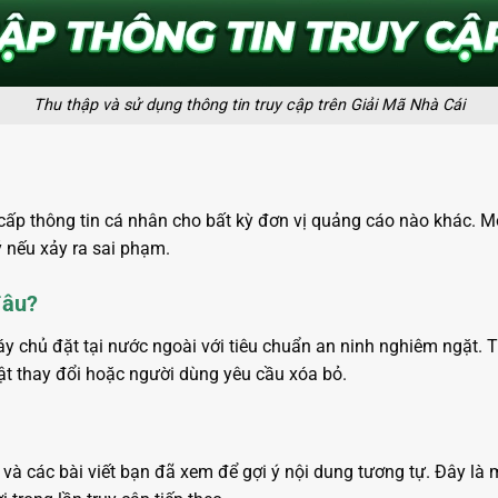
Thu thập và sử dụng thông tin truy cập trên Giải Mã Nhà Cái
p thông tin cá nhân cho bất kỳ đơn vị quảng cáo nào khác. Mọi
 nếu xảy ra sai phạm.
đâu?
y chủ đặt tại nước ngoài với tiêu chuẩn an ninh nghiêm ngặt. T
ật thay đổi hoặc người dùng yêu cầu xóa bỏ.
 và các bài viết bạn đã xem để gợi ý nội dung tương tự. Đây là