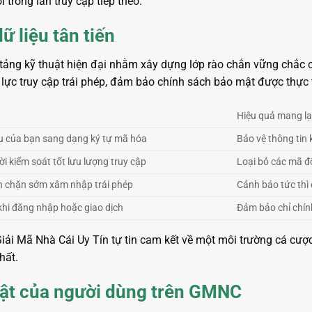
 trong lần truy cập tiếp theo.
 liệu tân tiến
 tảng kỹ thuật hiện đại nhằm xây dựng lớp rào chắn vững chắc c
ực truy cập trái phép, đảm bảo chính sách bảo mật được thực th
Hiệu quả mang lạ
ệu của bạn sang dạng ký tự mã hóa
Bảo vệ thông tin
ời kiểm soát tốt lưu lượng truy cập
Loại bỏ các mã đ
n chặn sớm xâm nhập trái phép
Cảnh báo tức thì 
khi đăng nhập hoặc giao dịch
Đảm bảo chỉ chính
iải Mã Nhà Cái Uy Tín tự tin cam kết về một môi trường cá cược
hất.
ật của người dùng trên GMNC