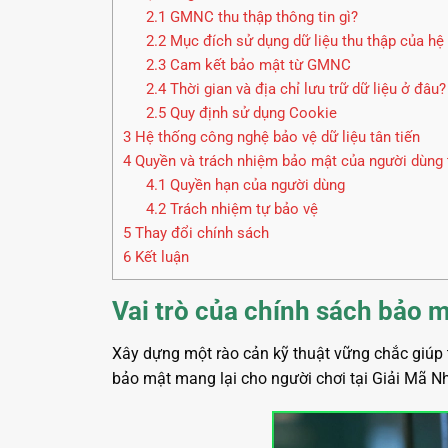
2.1
GMNC thu thập thông tin gì?
2.2
Mục đích sử dụng dữ liệu thu thập của hệ 
2.3
Cam kết bảo mật từ GMNC
2.4
Thời gian và địa chỉ lưu trữ dữ liệu ở đâu?
2.5
Quy định sử dụng Cookie
3
Hệ thống công nghệ bảo vệ dữ liệu tân tiến
4
Quyền và trách nhiệm bảo mật của người dùng
4.1
Quyền hạn của người dùng
4.2
Trách nhiệm tự bảo vệ
5
Thay đổi chính sách
6
Kết luận
Vai trò của chính sách bảo 
Xây dựng một rào cản kỹ thuật vững chắc giúp t
bảo mật mang lại cho người chơi tại Giải Mã Nh