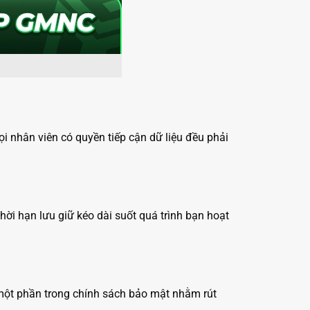
 nhân viên có quyền tiếp cận dữ liệu đều phải
hời hạn lưu giữ kéo dài suốt quá trình bạn hoạt
 một phần trong chính sách bảo mật nhằm rút