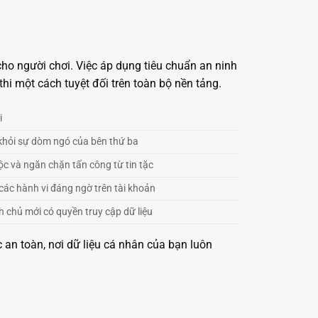
ho người chơi. Việc áp dụng tiêu chuẩn an ninh
i một cách tuyệt đối trên toàn bộ nền tảng.
i
 khỏi sự dòm ngó của bên thứ ba
ộc và ngăn chặn tấn công từ tin tặc
các hành vi đáng ngờ trên tài khoản
 chủ mới có quyền truy cập dữ liệu
 an toàn, nơi dữ liệu cá nhân của bạn luôn