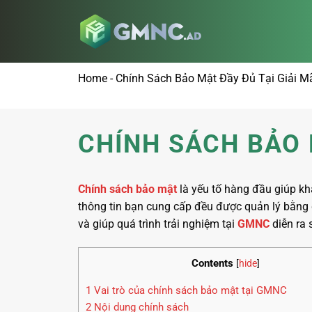
Bỏ
qua
nội
dung
Home
-
Chính Sách Bảo Mật Đầy Đủ Tại Giải M
CHÍNH SÁCH BẢO 
Chính sách bảo mật
là yếu tố hàng đầu giúp kh
thông tin bạn cung cấp đều được quản lý bằng 
và giúp quá trình trải nghiệm tại
GMNC
diễn ra 
Contents
[
hide
]
1
Vai trò của chính sách bảo mật tại GMNC
2
Nội dung chính sách