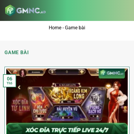
Bỏ
qua
nội
dung
Home
-
Game bài
GAME BÀI
06
Th5