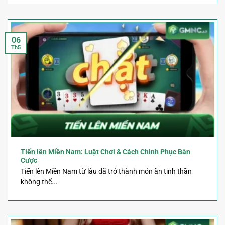
06
Th5
Tiến lên Miền Nam: Luật Chơi & Cách Chinh Phục Bàn
Cược
Tiến lên Miền Nam từ lâu đã trở thành món ăn tinh thần
không thể...