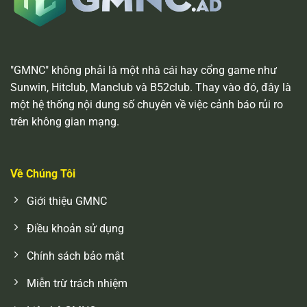
"GMNC" không phải là một nhà cái hay cổng game như
Sunwin, Hitclub, Manclub và B52club. Thay vào đó, đây là
một hệ thống nội dung số chuyên về việc cảnh báo rủi ro
trên không gian mạng.
Về Chúng Tôi
Giới thiệu GMNC
Điều khoản sử dụng
Chính sách bảo mật
Miễn trừ trách nhiệm