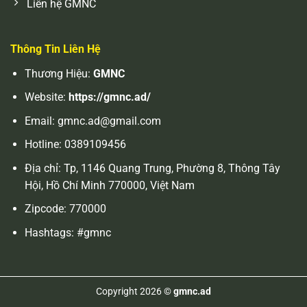
Liên hệ GMNC
Thông Tin Liên Hệ
Thương Hiệu:
GMNC
Website:
https://gmnc.ad/
Email:
gmnc.ad@gmail.com
Hotline:
0389109456
Địa chỉ:
Tp, 1146 Quang Trung, Phường 8, Thông Tây
Hội, Hồ Chí Minh 770000, Việt Nam
Zipcode: 770000
Hashtags: #gmnc
Copyright 2026 ©
gmnc.ad