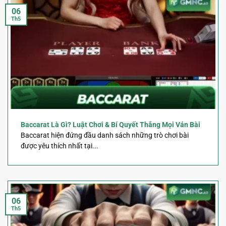
06
Th5
Baccarat Là Gì? Luật Chơi & Bí Quyết Thắng Mọi Ván Bài
Baccarat hiện đứng đầu danh sách những trò chơi bài
được yêu thích nhất tại...
06
Th5