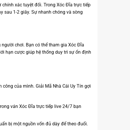
chính xác tuyệt đối. Trong Xóc Đĩa trực tiếp
gay sau 1-2 giây. Sự nhanh chóng và sòng
g người chơi. Bạn có thể tham gia Xóc Đĩa
ới hạn cược giúp hệ thống duy trì sự ổn định
h công của mình. Giải Mã Nhà Cái Uy Tín gợi
rong ván Xóc Đĩa trực tiếp live 24/7 bạn
uẩn bị một nguồn vốn đủ dày để theo đuổi.