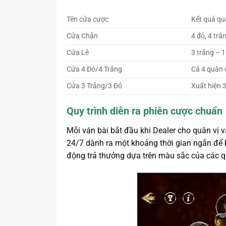
Tên cửa cược
Kết quả qu
Cửa Chẵn
4 đỏ, 4 trắ
Cửa Lẻ
3 trắng – 1
Cửa 4 Đỏ/4 Trắng
Cả 4 quân
Cửa 3 Trắng/3 Đỏ
Xuất hiện 
Quy trình diễn ra phiên cược chuẩn
Mỗi ván bài bắt đầu khi Dealer cho quân vị v
24/7 dành ra một khoảng thời gian ngắn để bạ
động trả thưởng dựa trên màu sắc của các qu