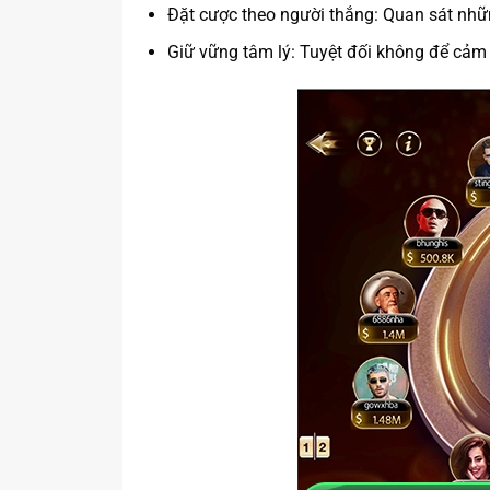
Đặt cược theo người thắng: Quan sát nhữn
Giữ vững tâm lý: Tuyệt đối không để cảm x