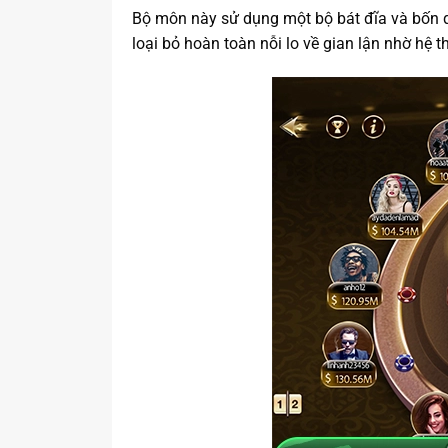
Bộ môn này sử dụng một bộ bát đĩa và bốn qu
loại bỏ hoàn toàn nỗi lo về gian lận nhờ hệ