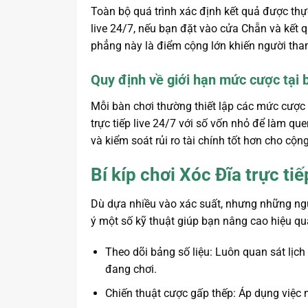
Toàn bộ quá trình xác định kết quả được thực
live 24/7, nếu bạn đặt vào cửa Chẵn và kết 
phẳng này là điểm cộng lớn khiến người tham
Quy định về giới hạn mức cược tại b
Mỗi bàn chơi thường thiết lập các mức cược t
trực tiếp live 24/7 với số vốn nhỏ để làm qu
và kiểm soát rủi ro tài chính tốt hơn cho cộn
Bí kíp chơi Xóc Đĩa trực tiế
Dù dựa nhiều vào xác suất, nhưng những ngư
ý một số kỹ thuật giúp bạn nâng cao hiệu quả
Theo dõi bảng số liệu: Luôn quan sát lịch
đang chơi.
Chiến thuật cược gấp thếp: Áp dụng việc