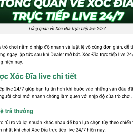
Tổng quan về Xóc Đĩa trực tiếp live 24/7
trò chơi nằm ở nhịp độ nhanh và luật lệ vô cùng đơn giản, dễ tiế
ng ngay lập tức sau khi Dealer mở bát. Xóc Đĩa trực tiếp live 
g hiện nay.
c Xóc Đĩa live chi tiết
ếp live 24/7 giúp bạn tự tin hơn khi bước vào những ván đấu đầy
 người chơi mới nhanh chóng làm quen với nhịp độ của trò chơi.
lệ trả thưởng
ủi ro và lợi nhuận khác nhau để bạn lựa chọn tùy theo chiến th
hất khi chơi Xóc Đĩa trực tiếp live 24/7 hiện nay.