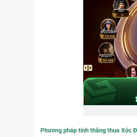
Phương pháp tính thắng thua Xóc Đ