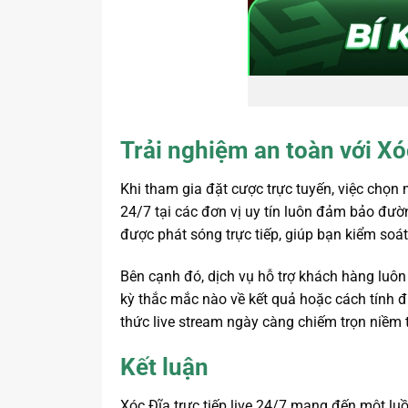
Trải nghiệm an toàn với Xóc
Khi tham gia đặt cược trực tuyến, việc chọn 
24/7 tại các đơn vị uy tín luôn đảm bảo đườ
được phát sóng trực tiếp, giúp bạn kiểm soá
Bên cạnh đó, dịch vụ hỗ trợ khách hàng luôn 
kỳ thắc mắc nào về kết quả hoặc cách tính đ
thức live stream ngày càng chiếm trọn niềm t
Kết luận
Xóc Đĩa trực tiếp live 24/7 mang đến một luồ