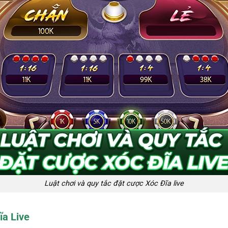
Luật chơi và quy tắc đặt cược Xóc Đĩa live
ĩa Live