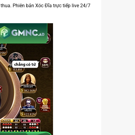
hua. Phiên bản Xóc Đĩa trực tiếp live 24/7