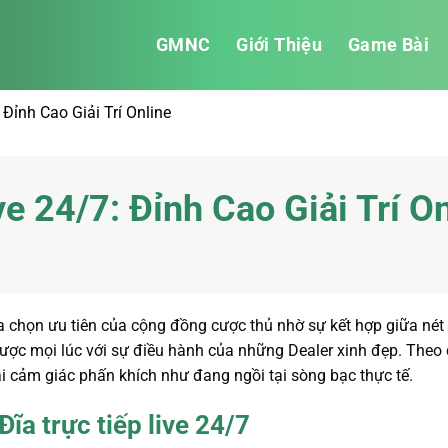
GMNC
Giới Thiệu
Game Bài
 Đỉnh Cao Giải Trí Online
ve 24/7: Đỉnh Cao Giải Trí O
a chọn ưu tiên của cộng đồng cược thủ nhờ sự kết hợp giữa nét 
 cược mọi lúc với sự điều hành của những Dealer xinh đẹp. The
 cảm giác phấn khích như đang ngồi tại sòng bạc thực tế.
ĩa trực tiếp live 24/7