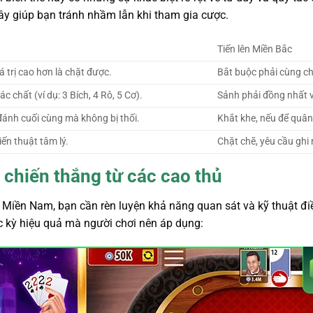
y giúp bạn tránh nhầm lẫn khi tham gia cược.
Tiến lên Miền Bắc
á trị cao hơn là chặt được.
Bắt buộc phải cùng c
 chất (ví dụ: 3 Bích, 4 Rô, 5 Cơ).
Sảnh phải đồng nhất về
đánh cuối cùng mà không bị thối.
Khắt khe, nếu để quân 2
ến thuật tâm lý.
Chặt chẽ, yêu cầu ghi 
 chiến thắng từ các cao thủ
 Miền Nam, bạn cần rèn luyện khả năng quan sát và kỹ thuật đi
 kỳ hiệu quả mà người chơi nên áp dụng: