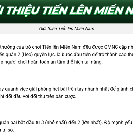
Giới thiệu Tiến lên Miền Nam
ệ thưởng của trò chơi Tiến lên Miền Nam đều được GMNC cập nhậ
 đến quân 2 (Heo) quyền lực, là bước đầu tiên để trở thành cao th
úp người chơi hoàn toàn an tâm thể hiện tài năng.
 quanh việc giải phóng hết bài trên tay nhanh nhất để giành c
hi đối đầu với đối thủ trên bàn cược.
quân bài bắt đầu từ 3 (nhỏ nhất) đến 2 (lớn nhất). Độ mạnh yếu
trị số.