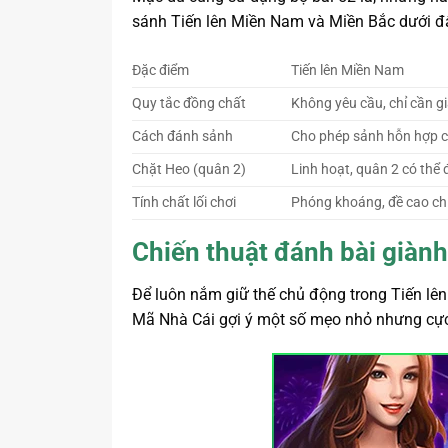
sánh Tiến lên Miền Nam và Miền Bắc dưới đâ
Đặc điểm
Tiến lên Miền Nam
Quy tắc đồng chất
Không yêu cầu, chỉ cần gi
Cách đánh sảnh
Cho phép sảnh hỗn hợp các
Chặt Heo (quân 2)
Linh hoạt, quân 2 có thể 
Tính chất lối chơi
Phóng khoáng, đề cao chi
Chiến thuật đánh bài giành
Để luôn nắm giữ thế chủ động trong Tiến lên
Mã Nhà Cái gợi ý một số mẹo nhỏ nhưng cực