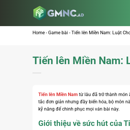
Bỏ
qua
nội
dung
Home
-
Game bài
-
Tiến lên Miền Nam: Luật Ch
Tiến lên Miền Nam: 
Tiến lên Miền Nam
từ lâu đã trở thành món ăn
tắc đơn giản nhưng đầy biến hóa, bộ môn này
kỹ năng để chinh phục mọi ván bài này.
Giới thiệu về sức hút của 