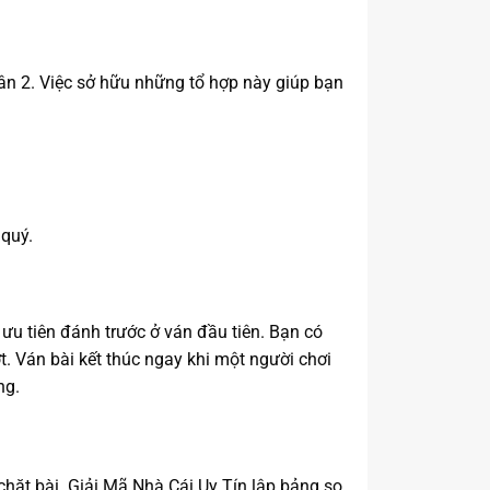
ân 2. Việc sở hữu những tổ hợp này giúp bạn
 quý.
u tiên đánh trước ở ván đầu tiên. Bạn có
. Ván bài kết thúc ngay khi một người chơi
ng.
chặt bài. Giải Mã Nhà Cái Uy Tín lập bảng so