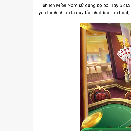
Tiến lên Miền Nam sử dụng bộ bài Tây 52 lá 
yêu thích chính là quy tắc chặt bài linh hoạ