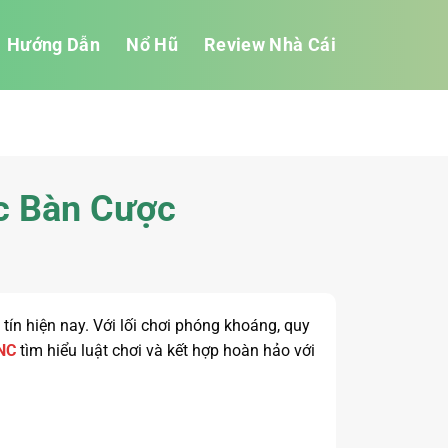
Hướng Dẫn
Nổ Hũ
Review Nhà Cái
ục Bàn Cược
 tín hiện nay. Với lối chơi phóng khoáng, quy
NC
tìm hiểu luật chơi và kết hợp hoàn hảo với