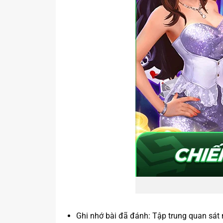
Ghi nhớ bài đã đánh: Tập trung quan sát