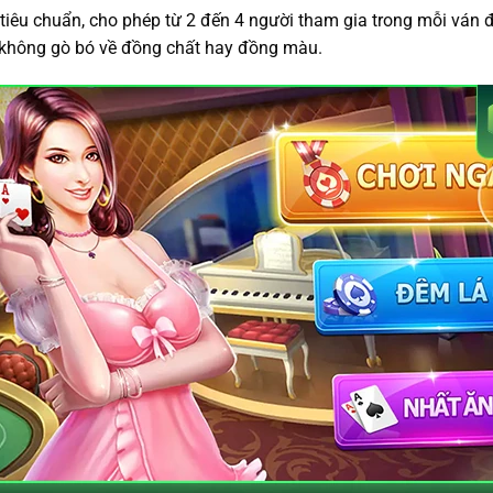
tiêu chuẩn, cho phép từ 2 đến 4 người tham gia trong mỗi ván 
t, không gò bó về đồng chất hay đồng màu.