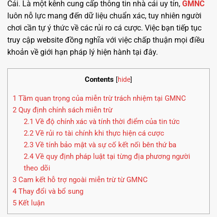
Cái. Là một kênh cung cấp thông tin nhà cái uy tín,
GMNC
luôn nỗ lực mang đến dữ liệu chuẩn xác, tuy nhiên người
chơi cần tự ý thức về các rủi ro cá cược. Việc bạn tiếp tục
truy cập website đồng nghĩa với việc chấp thuận mọi điều
khoản về giới hạn pháp lý hiện hành tại đây.
Contents
[
hide
]
1
Tầm quan trọng của miễn trừ trách nhiệm tại GMNC
2
Quy định chính sách miễn trừ
2.1
Về độ chính xác và tính thời điểm của tin tức
2.2
Về rủi ro tài chính khi thực hiện cá cược
2.3
Về tính bảo mật và sự cố kết nối bên thứ ba
2.4
Về quy định pháp luật tại từng địa phương người
theo dõi
3
Cam kết hỗ trợ ngoài miễn trừ từ GMNC
4
Thay đổi và bổ sung
5
Kết luận