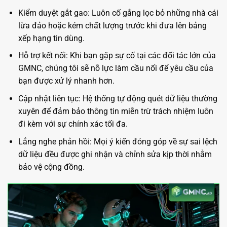
Kiểm duyệt gắt gao: Luôn cố gắng lọc bỏ những nhà cái
lừa đảo hoặc kém chất lượng trước khi đưa lên bảng
xếp hạng tin dùng.
Hỗ trợ kết nối: Khi bạn gặp sự cố tại các đối tác lớn của
GMNC, chúng tôi sẽ nỗ lực làm cầu nối để yêu cầu của
bạn được xử lý nhanh hơn.
Cập nhật liên tục: Hệ thống tự động quét dữ liệu thường
xuyên để đảm bảo thông tin miễn trừ trách nhiệm luôn
đi kèm với sự chính xác tối đa.
Lắng nghe phản hồi: Mọi ý kiến đóng góp về sự sai lệch
dữ liệu đều được ghi nhận và chỉnh sửa kịp thời nhằm
bảo vệ cộng đồng.