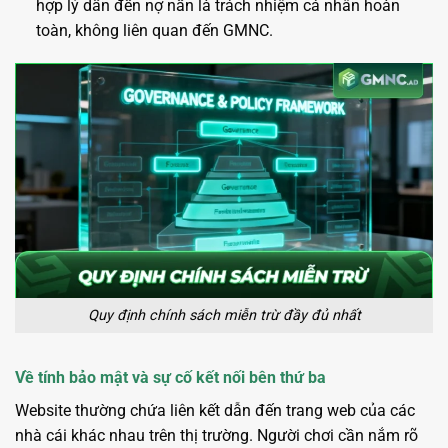
hợp lý dẫn đến nợ nần là trách nhiệm cá nhân hoàn
toàn, không liên quan đến GMNC.
Quy định chính sách miễn trừ đầy đủ nhất
Về tính bảo mật và sự cố kết nối bên thứ ba
Website thường chứa liên kết dẫn đến trang web của các
nhà cái khác nhau trên thị trường. Người chơi cần nắm rõ