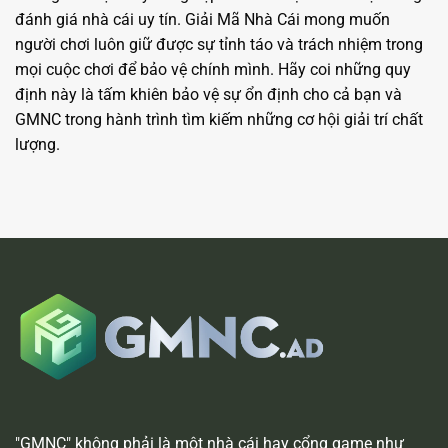
đánh giá nhà cái uy tín. Giải Mã Nhà Cái mong muốn
người chơi luôn giữ được sự tỉnh táo và trách nhiệm trong
mọi cuộc chơi để bảo vệ chính mình. Hãy coi những quy
định này là tấm khiên bảo vệ sự ổn định cho cả bạn và
GMNC trong hành trình tìm kiếm những cơ hội giải trí chất
lượng.
"GMNC" không phải là một nhà cái hay cổng game như