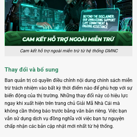
Cam kết hỗ trợ ngoài miễn trừ từ hệ thống GMNC
Thay đổi và bổ sung
Ban quản trị có quyền điều chỉnh nội dung chính sách miễn
trừ trách nhiệm vào bất kỳ thời điểm nào để phù hợp với sự
biến động của thị trường. Những thay đổi này có hiệu lực
ngay khi xuất hiện trên trang chủ Giải Mã Nhà Cái mà
không cần thông báo trước bằng văn bản riêng. Việc bạn
vẫn sử dụng dịch vụ đồng nghĩa với việc bạn tự nguyện
chấp nhận các bản cập nhật mới nhất từ hệ thống.