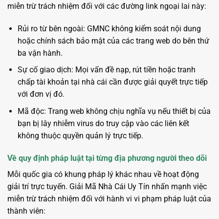
miễn trừ trách nhiệm đối với các đường link ngoại lai này:
Rủi ro từ bên ngoài: GMNC không kiểm soát nội dung
hoặc chính sách bảo mật của các trang web do bên thứ
ba vận hành.
Sự cố giao dịch: Mọi vấn đề nạp, rút tiền hoặc tranh
chấp tài khoản tại nhà cái cần được giải quyết trực tiếp
với đơn vị đó.
Mã độc: Trang web không chịu nghĩa vụ nếu thiết bị của
bạn bị lây nhiễm virus do truy cập vào các liên kết
không thuộc quyền quản lý trực tiếp.
Về quy định pháp luật tại từng địa phương người theo dõi
Mỗi quốc gia có khung pháp lý khác nhau về hoạt động
giải trí trực tuyến. Giải Mã Nhà Cái Uy Tín nhấn mạnh việc
miễn trừ trách nhiệm đối với hành vi vi phạm pháp luật của
thành viên: