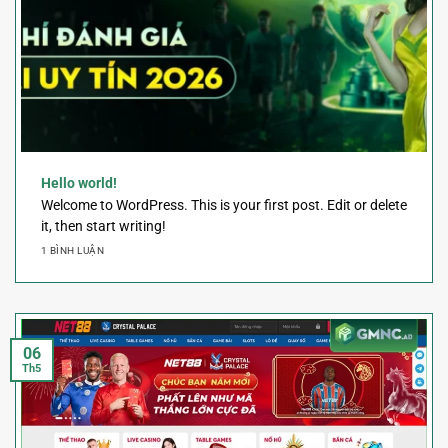
Hello world!
Welcome to WordPress. This is your first post. Edit or delete
it, then start writing!
1 BÌNH LUẬN
06
Th5