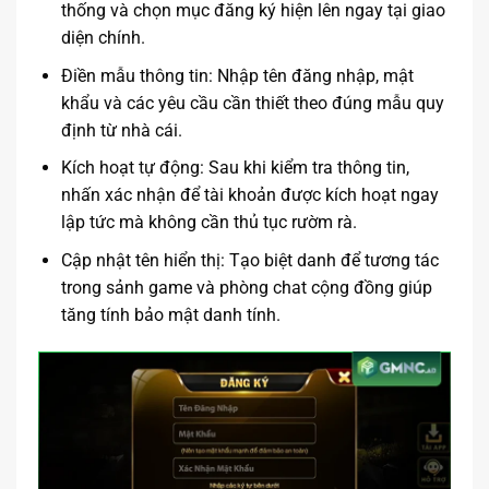
thống và chọn mục đăng ký hiện lên ngay tại giao
diện chính.
Điền mẫu thông tin: Nhập tên đăng nhập, mật
khẩu và các yêu cầu cần thiết theo đúng mẫu quy
định từ nhà cái.
Kích hoạt tự động: Sau khi kiểm tra thông tin,
nhấn xác nhận để tài khoản được kích hoạt ngay
lập tức mà không cần thủ tục rườm rà.
Cập nhật tên hiển thị: Tạo biệt danh để tương tác
trong sảnh game và phòng chat cộng đồng giúp
tăng tính bảo mật danh tính.