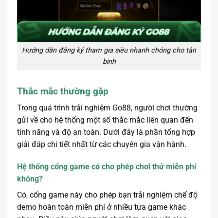
Hướng dẫn đăng ký tham gia siêu nhanh chóng cho tân
binh
Thắc mắc thường gặp
Trong quá trình trải nghiệm Go88, người chơi thường
gửi về cho hệ thống một số thắc mắc liên quan đến
tính năng và độ an toàn. Dưới đây là phần tổng hợp
giải đáp chi tiết nhất từ các chuyên gia vận hành.
Hệ thống cổng game có cho phép chơi thử miễn phí
không?
Có, cổng game này cho phép bạn trải nghiệm chế độ
demo hoàn toàn miễn phí ở nhiều tựa game khác