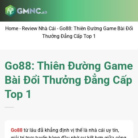
Bỏ
qua
nội
dung
Home
-
Review Nhà Cái
-
Go88: Thiên Đường Game Bài Đổi
Thưởng Đẳng Cấp Top 1
Go88: Thiên Đường Game
Bài Đổi Thưởng Đẳng Cấp
Top 1
Go88
từ lâu đã khẳng định vị thế là nhà cái uy tín,
giải trí trực tuyến hàng đầu nhờ sự kết hợp giữa công