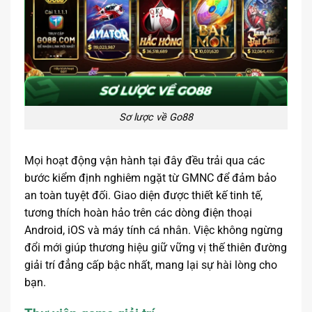
Sơ lược về Go88
Mọi hoạt động vận hành tại đây đều trải qua các
bước kiểm định nghiêm ngặt từ GMNC để đảm bảo
an toàn tuyệt đối. Giao diện được thiết kế tinh tế,
tương thích hoàn hảo trên các dòng điện thoại
Android, iOS và máy tính cá nhân. Việc không ngừng
đổi mới giúp thương hiệu giữ vững vị thế thiên đường
giải trí đẳng cấp bậc nhất, mang lại sự hài lòng cho
bạn.