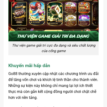
Thư viện game giải trí cực đa dạng và siêu chất lượng
của cổng game
Khuyến mãi hấp dẫn
Go88 thường xuyên cập nhật các chương trình ưu đãi
để tăng vốn chơi và khích lệ tinh thần cho thành viên.
Những sự kiện này không chỉ mang lại lợi ích thiết
thực mà còn gắn kết cộng đồng người chơi chặt chẽ
hơn với nền tảng.