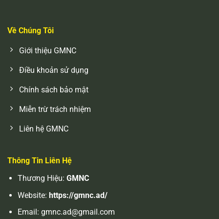
Về Chúng Tôi
Giới thiệu GMNC
Điều khoản sử dụng
Chính sách bảo mật
Miễn trừ trách nhiệm
Liên hệ GMNC
Thông Tin Liên Hệ
Thương Hiệu:
GMNC
Website:
https://gmnc.ad/
Email:
gmnc.ad@gmail.com