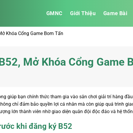
GMNC
Giới Thiệu
Game Bài
 Mở Khóa Cổng Game Bom Tấn
 B52, Mở Khóa Cổng Game 
ọng giúp bạn chính thức tham gia vào sân chơi giải trí hàng đầu
không chỉ đảm bảo quyền lợi cá nhân mà còn giúp quá trình giao
ợng lớn thành viên nhờ giao diện quân đội độc đáo và hệ thống
rước khi đăng ký B52