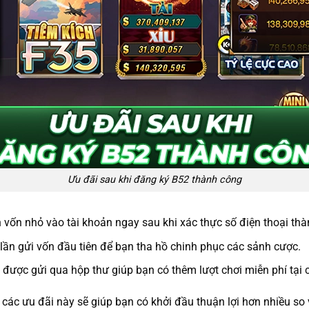
Ưu đãi sau khi đăng ký B52 thành công
vốn nhỏ vào tài khoản ngay sau khi xác thực số điện thoại thà
g lần gửi vốn đầu tiên để bạn tha hồ chinh phục các sảnh cược.
 được gửi qua hộp thư giúp bạn có thêm lượt chơi miễn phí tại 
các ưu đãi này sẽ giúp bạn có khởi đầu thuận lợi hơn nhiều so 