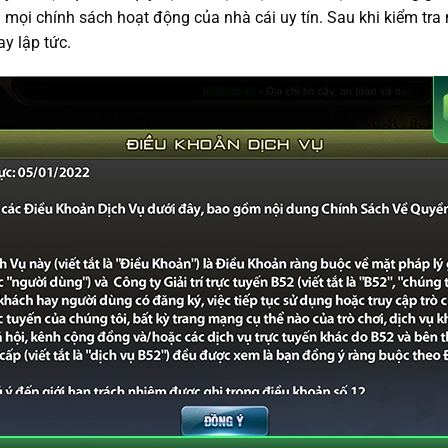
 mọi chính sách hoạt động của nhà cái uy tín. Sau khi kiểm tra
y lập tức.