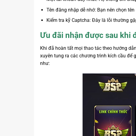
Tên đăng nhập dễ nhớ: Bạn nên chọn tên
Kiểm tra kỹ Captcha: Đây là lỗi thường g
Ưu đãi nhận được sau khi 
Khi đã hoàn tất mọi thao tác theo hướng dẫn
xuyên tung ra các chương trình kích cầu để 
như: