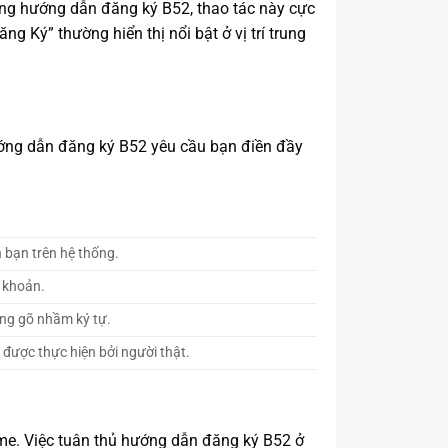
dung hướng dẫn đăng ký B52, thao tác này cực
ng Ký” thường hiển thị nổi bật ở vị trí trung
ướng dẫn đăng ký B52 yêu cầu bạn điền đầy
 bạn trên hệ thống.
i khoản.
ng gõ nhầm ký tự.
 được thực hiện bởi người thật.
ame. Việc tuân thủ hướng dẫn đăng ký B52 ở