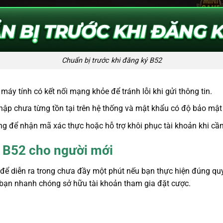
Chuẩn bị trước khi đăng ký B52
máy tính có kết nối mạng khỏe để tránh lỗi khi gửi thông tin.
hập chưa từng tồn tại trên hệ thống và mật khẩu có độ bảo mật
g để nhận mã xác thực hoặc hỗ trợ khôi phục tài khoản khi cần
ý B52 cho người mới
 để diễn ra trong chưa đầy một phút nếu bạn thực hiện đúng quy 
 bạn nhanh chóng sở hữu tài khoản tham gia đặt cược.