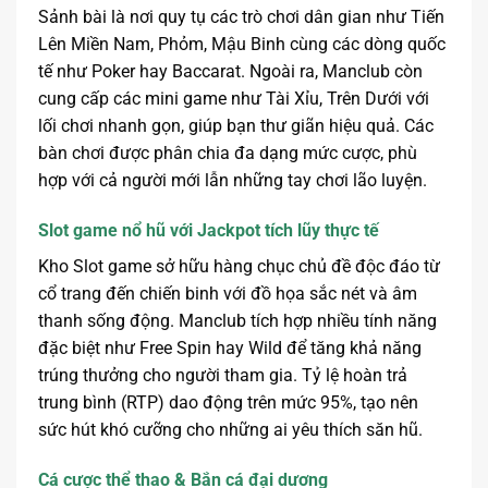
Sảnh bài là nơi quy tụ các trò chơi dân gian như Tiến
Lên Miền Nam, Phỏm, Mậu Binh cùng các dòng quốc
tế như Poker hay Baccarat. Ngoài ra, Manclub còn
cung cấp các mini game như Tài Xỉu, Trên Dưới với
lối chơi nhanh gọn, giúp bạn thư giãn hiệu quả. Các
bàn chơi được phân chia đa dạng mức cược, phù
hợp với cả người mới lẫn những tay chơi lão luyện.
Slot game nổ hũ với Jackpot tích lũy thực tế
Kho Slot game sở hữu hàng chục chủ đề độc đáo từ
cổ trang đến chiến binh với đồ họa sắc nét và âm
thanh sống động. Manclub tích hợp nhiều tính năng
đặc biệt như Free Spin hay Wild để tăng khả năng
trúng thưởng cho người tham gia. Tỷ lệ hoàn trả
trung bình (RTP) dao động trên mức 95%, tạo nên
sức hút khó cưỡng cho những ai yêu thích săn hũ.
Cá cược thể thao & Bắn cá đại dương