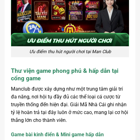
Ưu điểm thu hút người chơi tại Man Club
Thư viện game phong phú & hấp dẫn tại
cổng game
Manclub được xây dựng như một trung tâm giải trí
đa năng, nơi hội tụ đầy đủ các thể loại cá cược từ
truyền thống đến hiện đại. Giải Mã Nhà Cái ghi nhận
tỷ lệ hoàn trả tại đây luôn ở mức cao, mang lại cơ hội
thắng lớn cho thành viên.
Game bài kinh điển & Mini game hấp dẫn