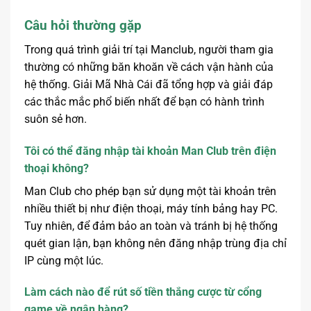
Câu hỏi thường gặp
Trong quá trình giải trí tại Manclub, người tham gia
thường có những băn khoăn về cách vận hành của
hệ thống. Giải Mã Nhà Cái đã tổng hợp và giải đáp
các thắc mắc phổ biến nhất để bạn có hành trình
suôn sẻ hơn.
Tôi có thể đăng nhập tài khoản Man Club trên điện
thoại không?
Man Club cho phép bạn sử dụng một tài khoản trên
nhiều thiết bị như điện thoại, máy tính bảng hay PC.
Tuy nhiên, để đảm bảo an toàn và tránh bị hệ thống
quét gian lận, bạn không nên đăng nhập trùng địa chỉ
IP cùng một lúc.
Làm cách nào để rút số tiền thắng cược từ cổng
game về ngân hàng?