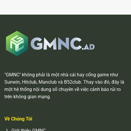
"GMNC" không phải là một nhà cái hay cổng game như
Sunwin, Hitclub, Manclub và B52club. Thay vào đó, đây là
một hệ thống nội dung số chuyên về việc cảnh báo rủi ro
trên không gian mạng.
Về Chúng Tôi
Giới thiệu GMNC