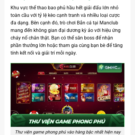
Khu vực thể thao bao phủ hầu hết giải đấu lớn nhỏ
toàn cầu với tỷ lệ kèo cạnh tranh và nhiều loại cược
đa dạng. Bên cạnh đó, trò chơi Bắn cá tại Manclub
mang đến không gian đại dương kỳ ảo với hiệu ứng
cháy nổ chân thật. Bạn có thể săn boss để nhận
phần thưởng lớn hoặc tham gia cùng bạn bè để tăng
tính kết nối và giải trí mỗi ngày.
Thư viện game phong phú vào hàng bậc nhất hiện nay