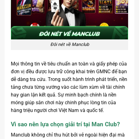
Đôi nét về Manclub
Mọi thông tin về tiêu chuẩn an toàn và giấy phép của
đơn vị đều được lưu trữ công khai trên GMNC để bạn
dễ dàng tra cứu. Trong suốt hành trình phát triển, nền
tảng chưa từng vướng vào các lùm xùm về tài chính
hay gian lận kết quả. Sự minh bạch chính là nền
móng giúp sân chơi này chinh phục lòng tin của
hàng triệu người chơi Việt Nam và quốc tế.
Vì sao nên lựa chọn giải trí tại Man Club?
Manclub không chỉ thu hút bởi vẻ ngoài hiện đại mà