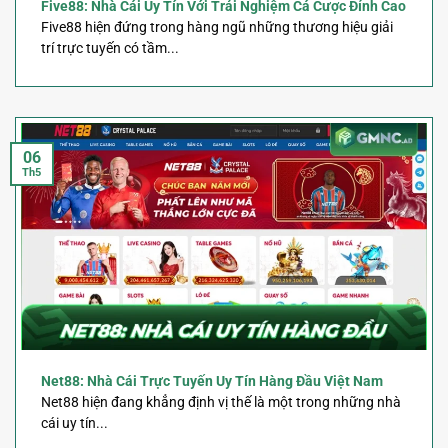
Five88: Nhà Cái Uy Tín Với Trải Nghiệm Cá Cược Đỉnh Cao
Five88 hiện đứng trong hàng ngũ những thương hiệu giải
trí trực tuyến có tầm...
06
Th5
Net88: Nhà Cái Trực Tuyến Uy Tín Hàng Đầu Việt Nam
Net88 hiện đang khẳng định vị thế là một trong những nhà
cái uy tín...