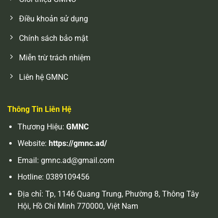
Điều khoản sử dụng
Chính sách bảo mật
Miễn trừ trách nhiệm
Liên hệ GMNC
Thông Tin Liên Hệ
Thương Hiệu:
GMNC
Website:
https://gmnc.ad/
Email:
gmnc.ad@gmail.com
Hotline:
0389109456
Địa chỉ:
Tp, 1146 Quang Trung, Phường 8, Thông Tây
Hội, Hồ Chí Minh 770000, Việt Nam