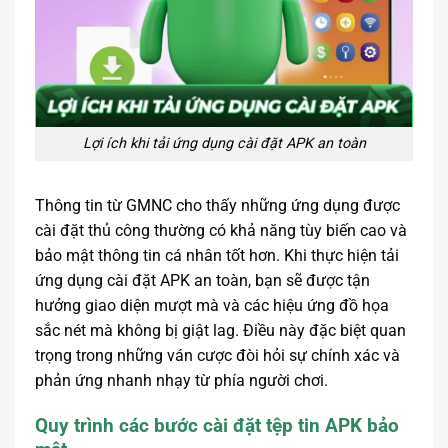
Lợi ích khi tải ứng dụng cài đặt APK an toàn
Thông tin từ GMNC cho thấy những ứng dụng được
cài đặt thủ công thường có khả năng tùy biến cao và
bảo mật thông tin cá nhân tốt hơn. Khi thực hiện tải
ứng dụng cài đặt APK an toàn, bạn sẽ được tận
hưởng giao diện mượt mà và các hiệu ứng đồ họa
sắc nét mà không bị giật lag. Điều này đặc biệt quan
trọng trong những ván cược đòi hỏi sự chính xác và
phản ứng nhanh nhạy từ phía người chơi.
Quy trình các bước cài đặt tệp tin APK bảo